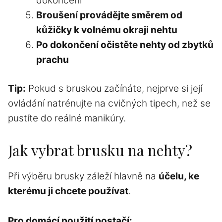
dokončení
Broušení provádějte
směrem od
kůžičky
k volnému okraji nehtu
Po dokončení očistěte nehty od zbytků
prachu
Tip:
Pokud s bruskou začínáte, nejprve si její
ovládání natrénujte na cvičných tipech,
než se
pustíte do reálné manikúry
.
Jak vybrat brusku na nehty?
Při výběru brusky záleží hlavně na
účelu, ke
kterému ji chcete používat
.
Pro domácí použití postačí: