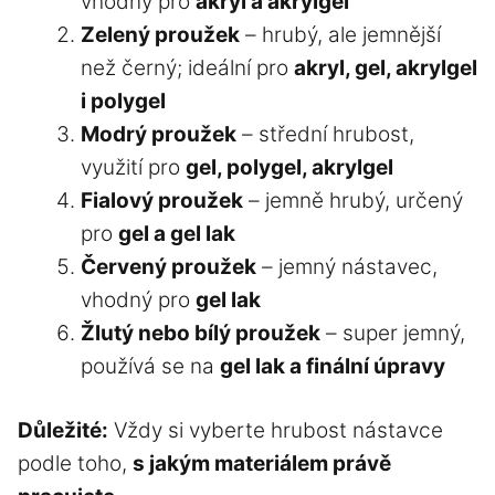
vhodný pro
akryl a akrylgel
Zelený proužek
– hrubý, ale jemnější
než černý; ideální pro
akryl, gel, akrylgel
i polygel
Modrý proužek
– střední hrubost,
využití pro
gel, polygel, akrylgel
Fialový proužek
– jemně hrubý, určený
pro
gel a gel lak
Červený proužek
– jemný nástavec,
vhodný pro
gel lak
Žlutý nebo bílý proužek
– super jemný,
používá se na
gel lak a finální úpravy
Důležité:
Vždy si vyberte hrubost nástavce
podle toho,
s jakým materiálem právě