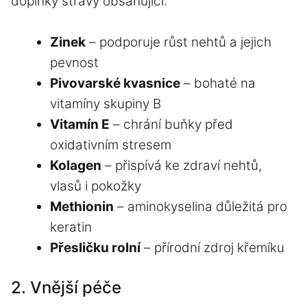
doplňky stravy obsahující:
Zinek
–
podporuje růst nehtů
a jejich
pevnost
Pivovarské kvasnice
– bohaté na
vitamíny skupiny B
Vitamín E
– chrání buňky před
oxidativním stresem
Kolagen
–
přispívá ke zdraví nehtů
,
vlasů i pokožky
Methionin
– aminokyselina důležitá pro
keratin
Přesličku rolní
– přírodní zdroj křemíku
2. Vnější péče