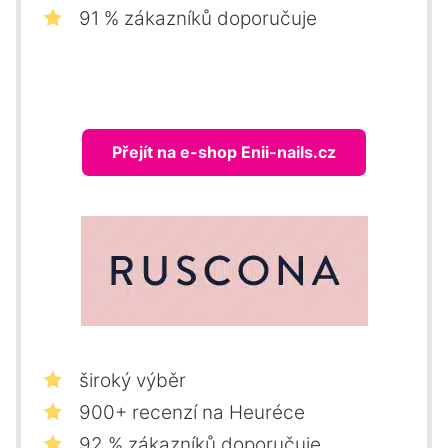
91 % zákazníků doporučuje
Přejít na e-shop Enii-nails.cz
široký výběr
900+ recenzí na Heuréce
92 % zákazníků doporučuje