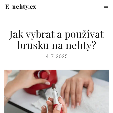
Přeskočit
E-nehty.cz
Me
na
obsah
Jak vybrat a používat
brusku na nehty?
4. 7. 2025